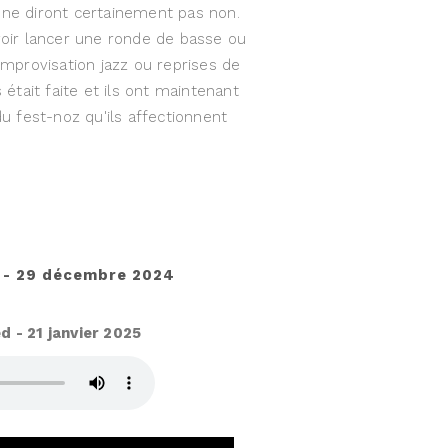
s ne diront certainement pas non.
voir lancer une ronde de basse ou
improvisation jazz ou reprises de
tait faite et ils ont maintenant
 fest-noz qu'ils affectionnent
n - 29 décembre 2024
 - 21 janvier 2025