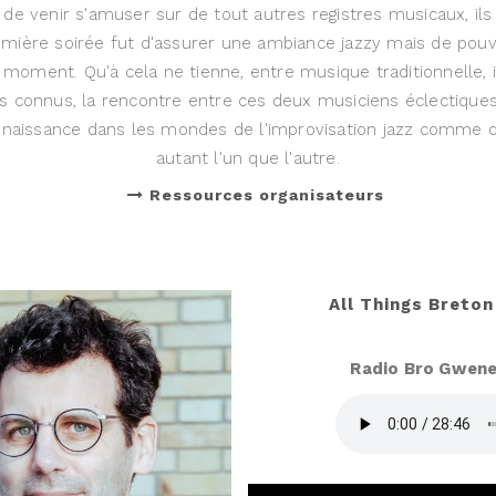
de venir s'amuser sur de tout autres registres musicaux, il
emière soirée fut d'assurer une ambiance jazzy mais de pou
moment. Qu'à cela ne tienne, entre musique traditionnelle, 
s connus, la rencontre entre ces deux musiciens éclectiques é
nnaissance dans les mondes de l'improvisation jazz comme du
autant l'un que l'autre.
Ressources organisateurs
All Things Breto
Radio Bro Gwened