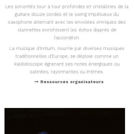
Les sonorités tour à tour profondes et cristallines de la
guitare douze cordes et le swing impétueux du
saxophone alternant avec les envolées oniriques des
clarinettes enrichissent les échos diaprés de
l’accordéon.
La musique d’Initium, nourrie par diverses musiques
traditionnelles d’Europe, se déploie comme un
kaléidoscope égrenant ses notes énergiques ou
satinées, rayonnantes ou intimes.
Ressources organisateurs